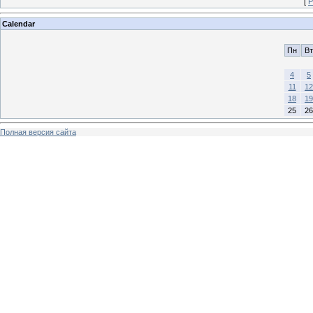
[
Р
Calendar
Пн
Вт
4
5
11
12
18
19
25
26
Полная версия сайта