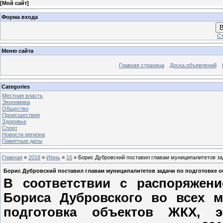
[
Мой сайт
]
Форма входа
В
Ст
Меню сайта
Главная страница
Доска объявлений
Categories
Местная власть
Экономика
Общество
Проиcшествия
Здоровье
Спорт
Новости региона
Памятные даты
Главная
»
2018
»
Июнь
»
16
» Борис Дубровский поставил главам муниципалитетов за
Борис Дубровский поставил главам муниципалитетов задачи по подготовке о
В соответствии с распоряжени
Бориса Дубровского во всех м
подготовка объектов ЖКХ, 