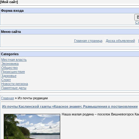
[
Мой сайт
]
Форма входа
В
Ст
Меню сайта
Главная страница
Доска объявлений
Categories
Местная власть
Экономика
Общество
Проиcшествия
Здоровье
Спорт
Новости региона
Памятные даты
Главная
»
Из почты редакции
Из почты Каслинской газеты «Красное знамя»: Размышления о постановлении
Наша малая родина – поселок Вишневогорск Кас