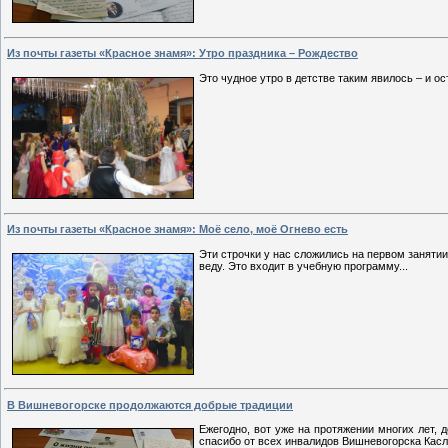
Из почты газеты «Красное знамя»: Утро праздника – Рождество
Это чудное утро в детстве таким явилось – и ос
Из почты газеты «Красное знамя»: Моё село, моё Огнево есть
Эти строчки у нас сложились на первом заняти
веду. Это входит в учебную программу...
В Вишневогорске продолжаются добрые традиции
Ежегодно, вот уже на протяжении многих лет, 
спасибо от всех инвалидов Вишневогорска Касли