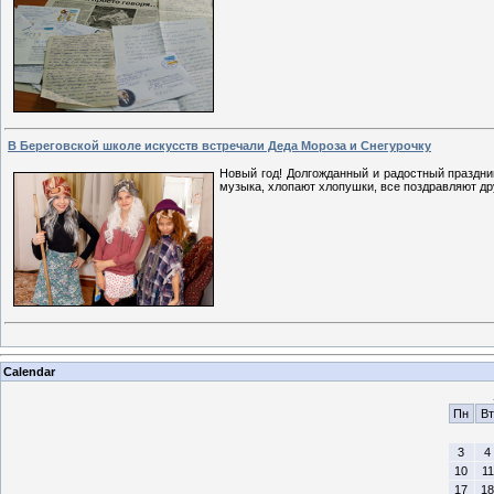
В Береговской школе искусств встречали Деда Мороза и Снегурочку
Новый год! Долгожданный и радостный праздник
музыка, хлопают хлопушки, все поздравляют друг
Calendar
Пн
Вт
3
4
10
11
17
18