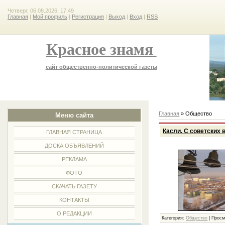
Четверг, 06.08.2026, 17:49
Главная
|
Мой профиль
|
Регистрация
|
Выход
|
Вход
|
RSS
Красное знамя
сайт общественно-политической газеты
Главная
»
Общество
Меню сайта
Касли. С советских 
ГЛАВНАЯ СТРАНИЦА
ДОСКА ОБЪЯВЛЕНИЙ
РЕКЛАМА
ФОТО
СКАЧАТЬ ГАЗЕТУ
КОНТАКТЫ
О РЕДАКЦИИ
Категория:
Общество
|
Просм