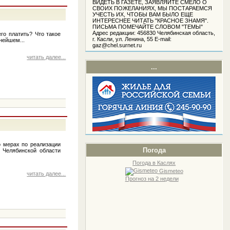
ВИДЕТЬ В ГАЗЕТЕ, ЗАЯВЛЯЙТЕ СМЕЛО О
СВОИХ ПОЖЕЛАНИЯХ, МЫ ПОСТАРАЕМСЯ
УЧЕСТЬ ИХ, ЧТОБЫ ВАМ БЫЛО ЕЩЕ
ИНТЕРЕСНЕЕ ЧИТАТЬ "КРАСНОЕ ЗНАМЯ".
ПИСЬМА ПОМЕЧАЙТЕ СЛОВОМ "ТЕМЫ"
Адрес редакции: 456830 Челябинская область,
го платить? Что такое
г. Касли, ул. Ленина, 55 Е-mail:
нейшем...
gaz@chel.surnet.ru
читать далее...
...
о мерах по реализации
Погода
 Челябинской области
Погода в Каслях
Gismeteo
читать далее...
Прогноз на 2 недели