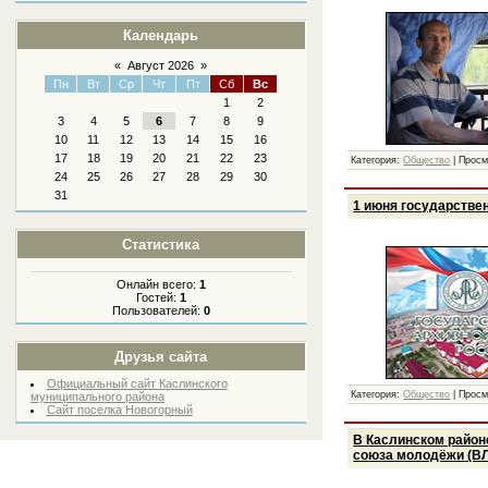
Календарь
«
Август 2026
»
Пн
Вт
Ср
Чт
Пт
Сб
Вс
1
2
3
4
5
6
7
8
9
10
11
12
13
14
15
16
17
18
19
20
21
22
23
Категория:
Общество
|
Просм
24
25
26
27
28
29
30
31
1 июня государствен
Статистика
Онлайн всего:
1
Гостей:
1
Пользователей:
0
Друзья сайта
Официальный сайт Каслинского
Категория:
Общество
|
Просм
муниципального района
Сайт поселка Новогорный
В Каслинском район
союза молодёжи (В