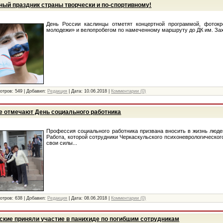
ный праздник страны творчески и по-спортивному!
День России каслинцы отметят концертной программой, фоток
молодежи» и велопробегом по намеченному маршруту до ДК им. Зах
отров:
549
|
Добавил:
Редакция
|
Дата:
10.06.2018
|
Комментарии (0)
е отмечают День социального работника
Профессия социального работника призвана вносить в жизнь люде
Работа, которой сотрудники Черкаскульского психоневрологическог
свои силы...
отров:
638
|
Добавил:
Редакция
|
Дата:
08.06.2018
|
Комментарии (0)
ские приняли участие в панихиде по погибшим сотрудникам