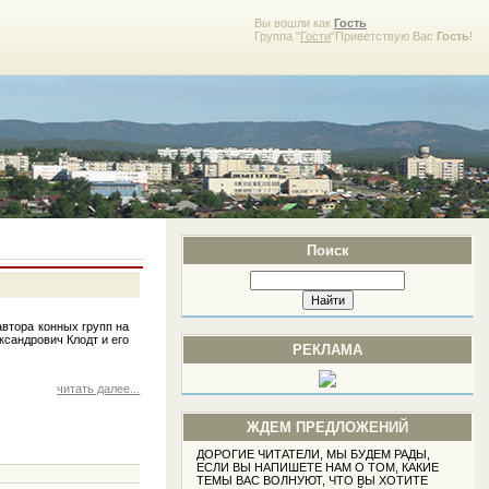
Вы вошли как
Гость
Группа "
Гости
"Приветствую Вас
Гость
!
Поиск
автора конных групп на
ксандрович Клодт и его
РЕКЛАМА
читать далее...
ЖДЕМ ПРЕДЛОЖЕНИЙ
ДОРОГИЕ ЧИТАТЕЛИ, МЫ БУДЕМ РАДЫ,
ЕСЛИ ВЫ НАПИШЕТЕ НАМ О ТОМ, КАКИЕ
ТЕМЫ ВАС ВОЛНУЮТ, ЧТО ВЫ ХОТИТЕ