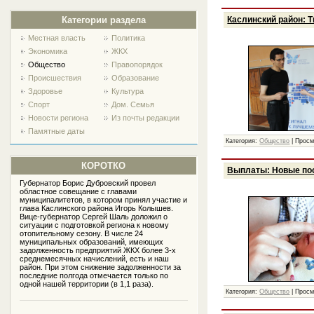
Каслинский район: 
Категории раздела
Местная власть
Политика
Экономика
ЖКХ
Общество
Правопорядок
Проиcшествия
Образование
Здоровье
Культура
Спорт
Дом. Семья
Новости региона
Из почты редакции
Памятные даты
Категория:
Общество
|
Просм
КОРОТКО
Выплаты: Новые пос
Губернатор Борис Дубровский провел
областное совещание с главами
муниципалитетов, в котором принял участие и
глава Каслинского района Игорь Колышев.
Вице-губернатор Сергей Шаль доложил о
ситуации с подготовкой региона к новому
отопительному сезону. В числе 24
муниципальных образований, имеющих
задолженность предприятий ЖКХ более 3-х
среднемесячных начислений, есть и наш
район. При этом снижение задолженности за
последние полгода отмечается только по
одной нашей территории (в 1,1 раза).
Категория:
Общество
|
Просм