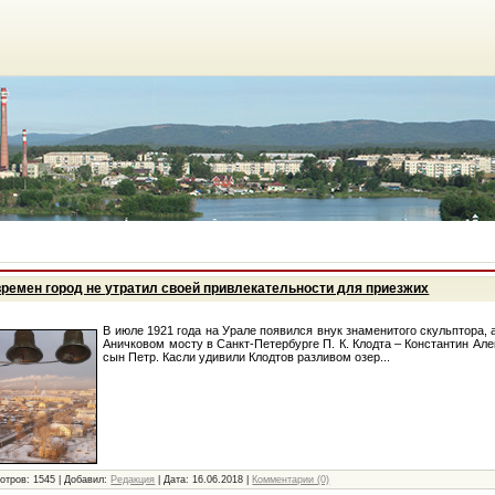
времен город не утратил своей привлекательности для приезжих
В июле 1921 года на Урале появился внук знаменитого скульптора, 
Аничковом мосту в Санкт-Петербурге П. К. Клодта – Константин Але
сын Петр. Касли удивили Клодтов разливом озер...
отров:
1545
|
Добавил:
Редакция
|
Дата:
16.06.2018
|
Комментарии (0)