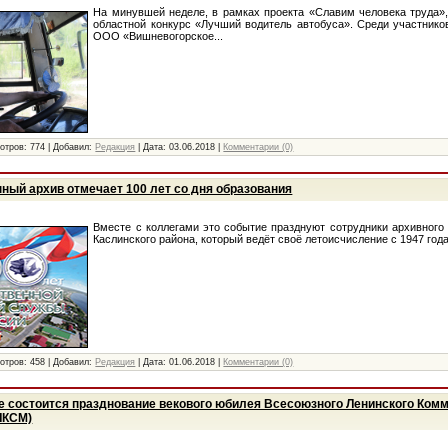
На минувшей неделе, в рамках проекта «Славим человека труда»
областной конкурс «Лучший водитель автобуса». Среди участнико
ООО «Вишневогорское...
отров:
774
|
Добавил:
Редакция
|
Дата:
03.06.2018
|
Комментарии (0)
ный архив отмечает 100 лет со дня образования
Вместе с коллегами это событие празднуют сотрудники архивного
Каслинского района, который ведёт своё летоисчисление с 1947 года.
отров:
458
|
Добавил:
Редакция
|
Дата:
01.06.2018
|
Комментарии (0)
е состоится празднование векового юбилея Всесоюзного Ленинского Ком
ЛКСМ)