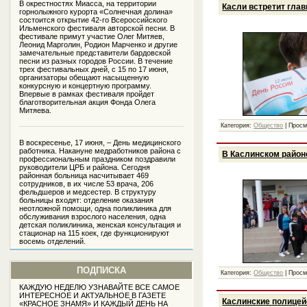
В окрестностях Миасса, на территории
Касли встретит глав
горнолыжного курорта «Солнечная долина»
состоится открытие 42-го Всероссийского
Ильменского фестиваля авторской песни. В
фестивале примут участие Олег Митяев,
Леонид Марголин, Родион Марченко и другие
замечательные представители бардовской
песни из разных городов России. В течение
трех фестивальных дней, с 15 по 17 июня,
организаторы обещают насыщенную
конкурсную и концертную программу.
Впервые в рамках фестиваля пройдет
благотворительная акция Фонда Олега
Митяева.
Категория:
Общество
|
Просм
В воскресенье, 17 июня, – День медицинского
работника. Накануне медработников района с
В Каслинском район
профессиональным праздником поздравили
руководители ЦРБ и района. Сегодня
районная больница насчитывает 469
сотрудников, в их числе 53 врача, 206
фельдшеров и медсестер. В структуру
больницы входят: отделение оказания
неотложной помощи, одна поликлиника для
обслуживания взрослого населения, одна
детская поликлиника, женская консультация и
стационар на 115 коек, где функционируют
восемь отделений.
ПОДПИСКА
Категория:
Общество
|
Просм
КАЖДУЮ НЕДЕЛЮ УЗНАВАЙТЕ ВСЕ САМОЕ
ИНТЕРЕСНОЕ И АКТУАЛЬНОЕ В ГАЗЕТЕ
Каслинские полицей
«КРАСНОЕ ЗНАМЯ» И КАЖДЫЙ ДЕНЬ НА