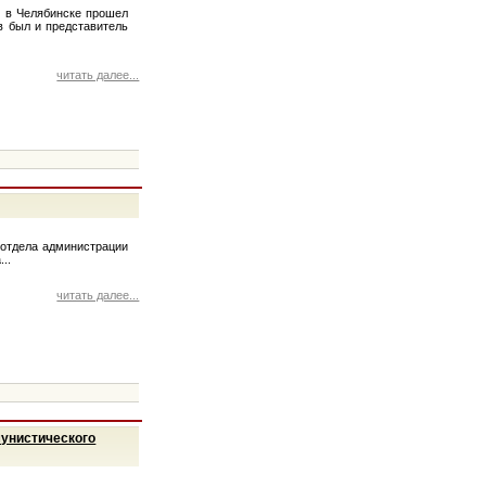
, в Челябинске прошел
в был и представитель
читать далее...
 отдела администрации
..
читать далее...
мунистического