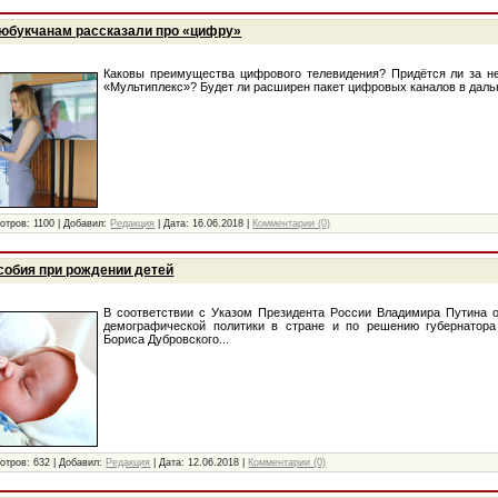
Тюбукчанам рассказали про «цифру»
Каковы преимущества цифрового телевидения? Придётся ли за не
«Мультиплекс»? Будет ли расширен пакет цифровых каналов в даль
отров:
1100
|
Добавил:
Редакция
|
Дата:
16.06.2018
|
Комментарии (0)
обия при рождении детей
В соответствии с Указом Президента России Владимира Путина 
демографической политики в стране и по решению губернатора
Бориса Дубровского...
отров:
632
|
Добавил:
Редакция
|
Дата:
12.06.2018
|
Комментарии (0)