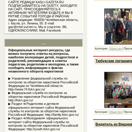
САЙТЕ РЕДАКЦИ KASLI-GAZETA.RU
ПОДПИСЫВАЙТЕСЬ НА ГАЗЕТУ, ЗАХОДИТЕ
НА САЙТ, ПРИСОЕДИНЯЙТЕСЬ К
АКТИВНЫМ ЧИТАТЕЛЯМ! БУДЬТЕ И ВЫ В
РИТМЕ СОБЫТИЙ ГОРОДА И РАЙОНА!
Адрес редакции: 456830 Челябинская область,
г. Касли, ул. Ленина, 55. Е-mail:
gaz@chel.surnet.ru. Мы в соцсетях: ВК,
ОДНОКЛАССНИКИ, Mail, Facebook
...
Категория:
Общество
|
Просм
Официальные интернет-ресурсы, где
можно получить ответы на вопросы,
наиболее волнующие детей, подростков и
Тюбукские погранич
родителей, рекомендации и советы
педагогам, родителям и молодежи, а также
сообщить информацию о фактах
незаконного оборота наркотиков
▶ Управление федеральной службы по
контролю за оборотом наркотиков Российской
Федерации по Челябинской области:
http://www.74.fskn.gov.ru/
▶ Федеральная служба по контролю за
оборотом наркотиков Российской Федерации:
http://fskn.gov.ru/
▶ Раздел ≪Родителям и детям≫
официального интернет-сайта Федеральной
службы по контролю за оборотом наркотиков
Категория:
Общество
|
Просм
Российской Федерации: http://family.fskn.gov.ru/
▶ Раздел ≪Молодежи≫ официального
интернет-сайта Федеральной службы по
Водитель из Вишнев
контролю за оборотом наркотиков Российской
Федерации: http://youth.fskn.gov.ru/