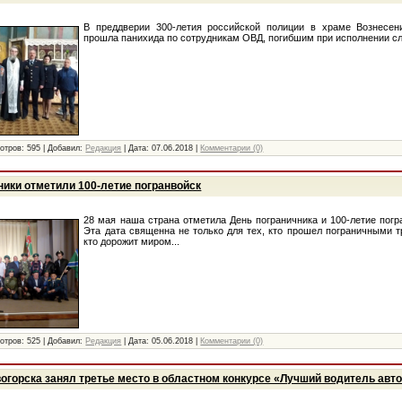
В преддверии 300-летия российской полиции в храме Вознесен
прошла панихида по сотрудникам ОВД, погибшим при исполнении слу
отров:
595
|
Добавил:
Редакция
|
Дата:
07.06.2018
|
Комментарии (0)
ники отметили 100-летие погранвойск
28 мая наша страна отметила День пограничника и 100-летие погр
Эта дата священна не только для тех, кто прошел пограничными т
кто дорожит миром...
отров:
525
|
Добавил:
Редакция
|
Дата:
05.06.2018
|
Комментарии (0)
огорска занял третье место в областном конкурсе «Лучший водитель авт