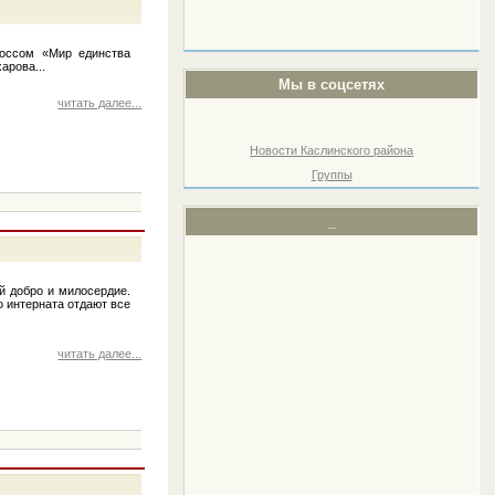
россом «Мир единства
арова...
Мы в соцсетях
читать далее...
Новости Каслинского района
Группы
_
й добро и милосердие.
о интерната отдают все
читать далее...