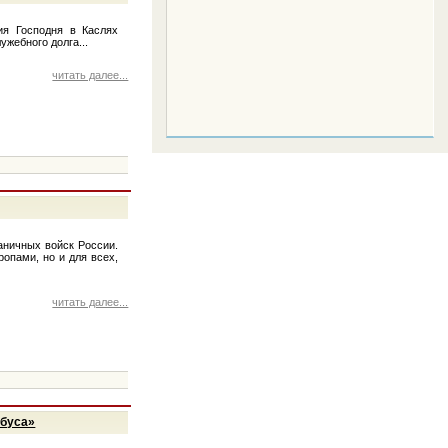
ия Господня в Каслях
жебного долга...
читать далее...
аничных войск России.
ропами, но и для всех,
читать далее...
обуса»