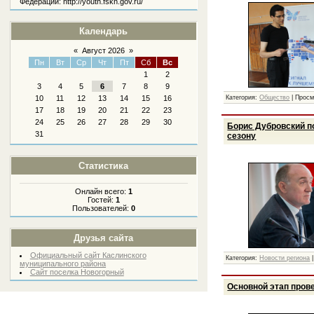
Федерации: http://youth.fskn.gov.ru/
Календарь
«
Август 2026
»
Пн
Вт
Ср
Чт
Пт
Сб
Вс
1
2
3
4
5
6
7
8
9
Категория:
Общество
|
Просм
10
11
12
13
14
15
16
17
18
19
20
21
22
23
24
25
26
27
28
29
30
Борис Дубровский п
31
сезону
Статистика
Онлайн всего:
1
Гостей:
1
Пользователей:
0
Друзья сайта
Официальный сайт Каслинского
Категория:
Новости региона
муниципального района
Сайт поселка Новогорный
Основной этап пров