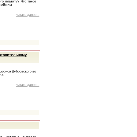
го платить? Что такое
нейшем...
читать далее...
 отопительному
 Бориса Дубровского во
Х...
читать далее...
ов, которые выбрали