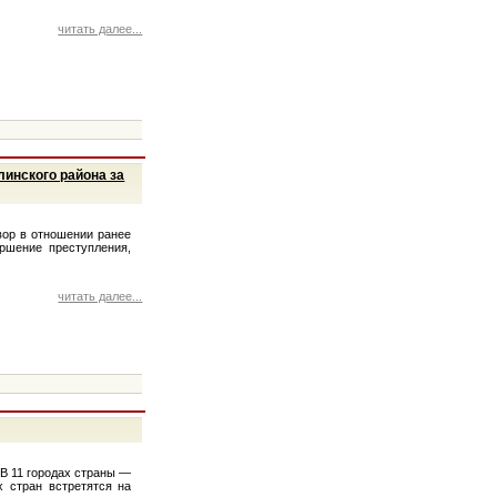
читать далее...
линского района за
вор в отношении ранее
ршение преступления,
читать далее...
 В 11 городах страны —
 стран встретятся на