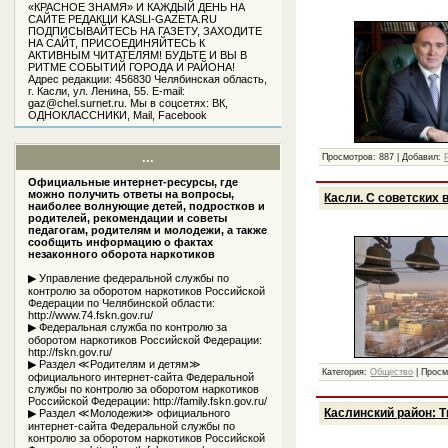
«КРАСНОЕ ЗНАМЯ» И КАЖДЫЙ ДЕНЬ НА
САЙТЕ РЕДАКЦИ KASLI-GAZETA.RU
ПОДПИСЫВАЙТЕСЬ НА ГАЗЕТУ, ЗАХОДИТЕ
НА САЙТ, ПРИСОЕДИНЯЙТЕСЬ К
АКТИВНЫМ ЧИТАТЕЛЯМ! БУДЬТЕ И ВЫ В
РИТМЕ СОБЫТИЙ ГОРОДА И РАЙОНА!
Адрес редакции: 456830 Челябинская область,
г. Касли, ул. Ленина, 55. Е-mail:
gaz@chel.surnet.ru. Мы в соцсетях: ВК,
ОДНОКЛАССНИКИ, Mail, Facebook
...
Просмотров:
887
|
Добавил:
Официальные интернет-ресурсы, где
можно получить ответы на вопросы,
Касли. С советских 
наиболее волнующие детей, подростков и
родителей, рекомендации и советы
педагогам, родителям и молодежи, а также
сообщить информацию о фактах
незаконного оборота наркотиков
▶ Управление федеральной службы по
контролю за оборотом наркотиков Российской
Федерации по Челябинской области:
http://www.74.fskn.gov.ru/
▶ Федеральная служба по контролю за
оборотом наркотиков Российской Федерации:
http://fskn.gov.ru/
▶ Раздел ≪Родителям и детям≫
Категория:
Общество
|
Просм
официального интернет-сайта Федеральной
службы по контролю за оборотом наркотиков
Российской Федерации: http://family.fskn.gov.ru/
Каслинский район: 
▶ Раздел ≪Молодежи≫ официального
интернет-сайта Федеральной службы по
контролю за оборотом наркотиков Российской