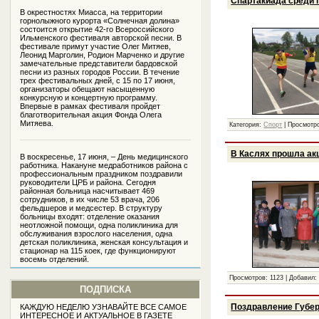
Спартакиада среди 
В окрестностях Миасса, на территории
горнолыжного курорта «Солнечная долина»
состоится открытие 42-го Всероссийского
Ильменского фестиваля авторской песни. В
фестивале примут участие Олег Митяев,
Леонид Марголин, Родион Марченко и другие
замечательные представители бардовской
песни из разных городов России. В течение
трех фестивальных дней, с 15 по 17 июня,
организаторы обещают насыщенную
конкурсную и концертную программу.
Впервые в рамках фестиваля пройдет
благотворительная акция Фонда Олега
Митяева.
Категория:
Спорт
|
Просмотр
В Каслях прошла ак
В воскресенье, 17 июня, – День медицинского
работника. Накануне медработников района с
профессиональным праздником поздравили
руководители ЦРБ и района. Сегодня
районная больница насчитывает 469
сотрудников, в их числе 53 врача, 206
фельдшеров и медсестер. В структуру
больницы входят: отделение оказания
неотложной помощи, одна поликлиника для
обслуживания взрослого населения, одна
детская поликлиника, женская консультация и
стационар на 115 коек, где функционируют
восемь отделений.
Просмотров:
1123
|
Добавил:
ПОДПИСКА
Поздравление Губер
КАЖДУЮ НЕДЕЛЮ УЗНАВАЙТЕ ВСЕ САМОЕ
ИНТЕРЕСНОЕ И АКТУАЛЬНОЕ В ГАЗЕТЕ