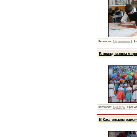
Категория:
Образование
|
Пр
В праздничном меро
Категория:
Культура
|
Просмо
В Каслинском район