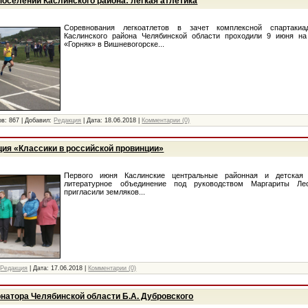
поселений Каслинского района: легкая атлетика
Соревнования легкоатлетов в зачет комплексной спартаки
Каслинского района Челябинской области проходили 9 июня на
«Горняк» в Вишневогорске...
ов:
867
|
Добавил:
Редакция
|
Дата:
18.06.2018
|
Комментарии (0)
ция «Классики в российской провинции»
Первого июня Каслинские центральные районная и детская 
литературное объединение под руководством Маргариты Ле
пригласили земляков...
Редакция
|
Дата:
17.06.2018
|
Комментарии (0)
натора Челябинской области Б.А. Дубровского