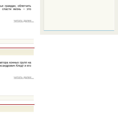
ье граждан, облегчить
и спасти жизнь – это
читать далее...
автора конных групп на
ксандрович Клодт и его
читать далее...