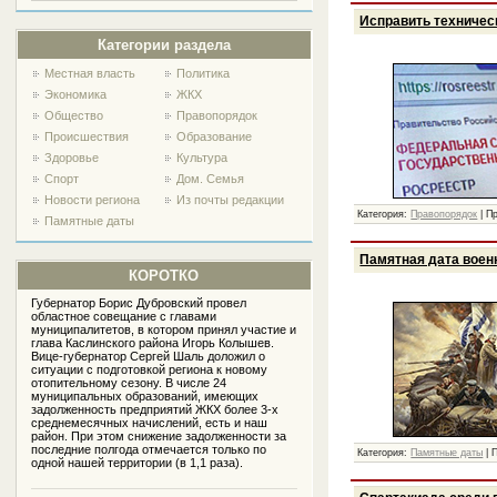
Исправить техничес
Категории раздела
Местная власть
Политика
Экономика
ЖКХ
Общество
Правопорядок
Проиcшествия
Образование
Здоровье
Культура
Спорт
Дом. Семья
Новости региона
Из почты редакции
Категория:
Правопорядок
|
П
Памятные даты
Памятная дата воен
КОРОТКО
Губернатор Борис Дубровский провел
областное совещание с главами
муниципалитетов, в котором принял участие и
глава Каслинского района Игорь Колышев.
Вице-губернатор Сергей Шаль доложил о
ситуации с подготовкой региона к новому
отопительному сезону. В числе 24
муниципальных образований, имеющих
задолженность предприятий ЖКХ более 3-х
среднемесячных начислений, есть и наш
район. При этом снижение задолженности за
последние полгода отмечается только по
Категория:
Памятные даты
|
одной нашей территории (в 1,1 раза).