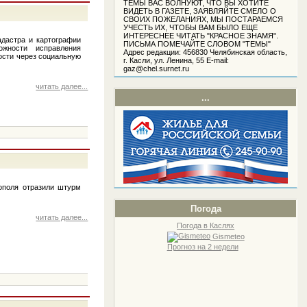
ТЕМЫ ВАС ВОЛНУЮТ, ЧТО ВЫ ХОТИТЕ
ВИДЕТЬ В ГАЗЕТЕ, ЗАЯВЛЯЙТЕ СМЕЛО О
СВОИХ ПОЖЕЛАНИЯХ, МЫ ПОСТАРАЕМСЯ
УЧЕСТЬ ИХ, ЧТОБЫ ВАМ БЫЛО ЕЩЕ
ИНТЕРЕСНЕЕ ЧИТАТЬ "КРАСНОЕ ЗНАМЯ".
адастра и картографии
ПИСЬМА ПОМЕЧАЙТЕ СЛОВОМ "ТЕМЫ"
жности исправления
Адрес редакции: 456830 Челябинская область,
ости через социальную
г. Касли, ул. Ленина, 55 Е-mail:
gaz@chel.surnet.ru
читать далее...
...
тополя отразили штурм
Погода
читать далее...
Погода в Каслях
Gismeteo
Прогноз на 2 недели