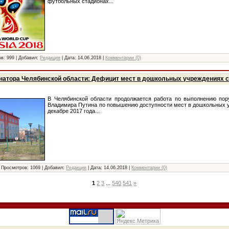
футбольных стадионах...
ов:
999
|
Добавил:
Редакция
|
Дата:
14.06.2018
|
Комментарии (0)
натора Челябинской области: Дефицит мест в дошкольных учреждениях с
В Челябинской области продолжается работа по выполнению пор
Владимира Путина по повышению доступности мест в дошкольных у
декабре 2017 года...
|
Просмотров:
1069
|
Добавил:
Редакция
|
Дата:
14.06.2018
|
Комментарии (0)
1
2
3
...
540
541
»