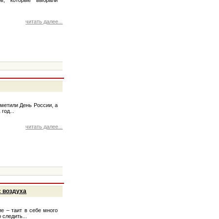
читать далее...
тметили День России, а
год...
читать далее...
с воздуха
е – таит в себе много
 следить...