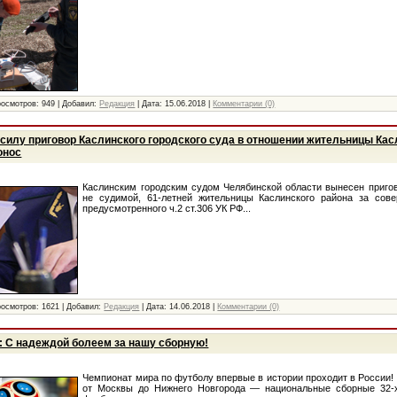
росмотров:
949
|
Добавил:
Редакция
|
Дата:
15.06.2018
|
Комментарии (0)
 силу приговор Каслинского городского суда в отношении жительницы Кас
онос
Каслинским городским судом Челябинской области вынесен приго
не судимой, 61-летней жительницы Каслинского района за сове
предусмотренного ч.2 ст.306 УК РФ...
росмотров:
1621
|
Добавил:
Редакция
|
Дата:
14.06.2018
|
Комментарии (0)
: С надеждой болеем за нашу сборную!
Чемпионат мира по футболу впервые в истории проходит в России!
от Москвы до Нижнего Новгорода — национальные сборные 32-х