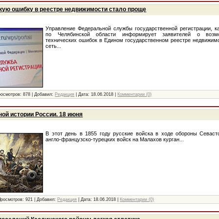
кую ошибку в реестре недвижимости стало проще
Управление Федеральной службы государственной регистрации, к
по Челябинской области информирует заявителей о возмо
технических ошибок в Едином государственном реестре недвижим
сеть...
росмотров:
878
|
Добавил:
Редакция
|
Дата:
18.06.2018
|
Комментарии (0)
ной истории России. 18 июня
В этот день в 1855 году русские войска в ходе обороны Севас
англо-французско-турецких войск на Малахов курган...
Просмотров:
921
|
Добавил:
Редакция
|
Дата:
18.06.2018
|
Комментарии (0)