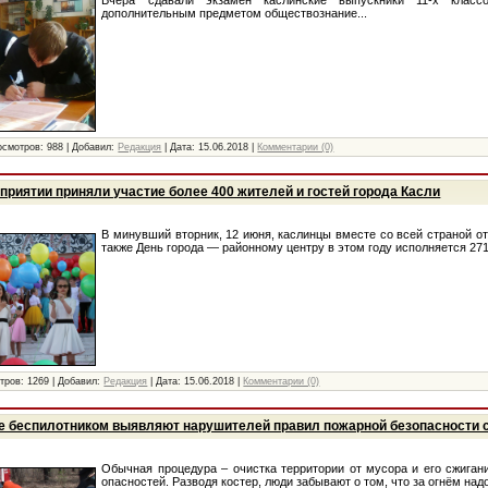
дополнительным предметом обществознание...
осмотров:
988
|
Добавил:
Редакция
|
Дата:
15.06.2018
|
Комментарии (0)
приятии приняли участие более 400 жителей и гостей города Касли
В минувший вторник, 12 июня, каслинцы вместе со всей страной о
также День города — районному центру в этом году исполняется 271 
тров:
1269
|
Добавил:
Редакция
|
Дата:
15.06.2018
|
Комментарии (0)
е беспилотником выявляют нарушителей правил пожарной безопасности 
Обычная процедура – очистка территории от мусора и его сжигани
опасностей. Разводя костер, люди забывают о том, что за огнём надо