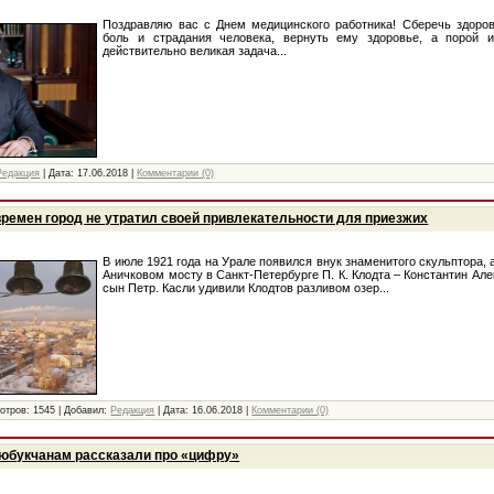
Поздравляю вас с Днем медицинского работника! Сберечь здоров
боль и страдания человека, вернуть ему здоровье, а порой 
действительно великая задача...
Редакция
|
Дата:
17.06.2018
|
Комментарии (0)
времен город не утратил своей привлекательности для приезжих
В июле 1921 года на Урале появился внук знаменитого скульптора, 
Аничковом мосту в Санкт-Петербурге П. К. Клодта – Константин Але
сын Петр. Касли удивили Клодтов разливом озер...
отров:
1545
|
Добавил:
Редакция
|
Дата:
16.06.2018
|
Комментарии (0)
Тюбукчанам рассказали про «цифру»