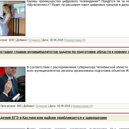
Каковы преимущества цифрового телевидения? Придётся ли за не
«Мультиплекс»? Будет ли расширен пакет цифровых каналов в даль
отров:
1100
|
Добавил:
Редакция
|
Дата:
16.06.2018
|
Комментарии (0)
оставил главам муниципалитетов задачи по подготовке области к новому
В соответствии с распоряжением губернатора Челябинской области
всех муниципалитетах региона организована подготовка объектов ЖК
|
Просмотров:
885
|
Добавил:
Редакция
|
Дата:
16.06.2018
|
Комментарии (0)
едения ЕГЭ в Каслинском районе приближается к завершению
Вчера сдавали экзамен каслинские выпускники 11-х класс