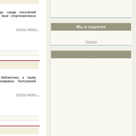
ады среди поселений
 базе спорткомплекса
Мы в соцсетях
читать далее...
Группы
_
библиотеки, а также
онидовны Халтуриной
читать далее...