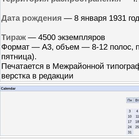
Дата рождения
— 8 января 1931 го
Тираж
— 4500 экземпляров
Формат — А3, объем — 8-12 полос, 
пятница).
Печатается в Межрайонной типограф
верстка в редакции
Calendar
Пн
Вт
3
4
10
11
17
18
24
25
31