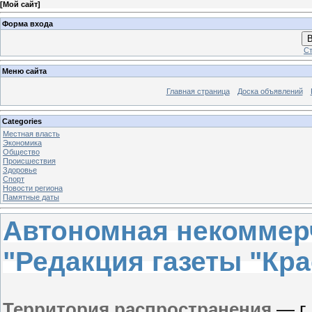
[
Мой сайт
]
Форма входа
В
Ст
Меню сайта
Главная страница
Доска объявлений
Categories
Местная власть
Экономика
Общество
Проиcшествия
Здоровье
Спорт
Новости региона
Памятные даты
Автономная некоммер
"Редакция газеты "Кр
Территория распространения
— г.