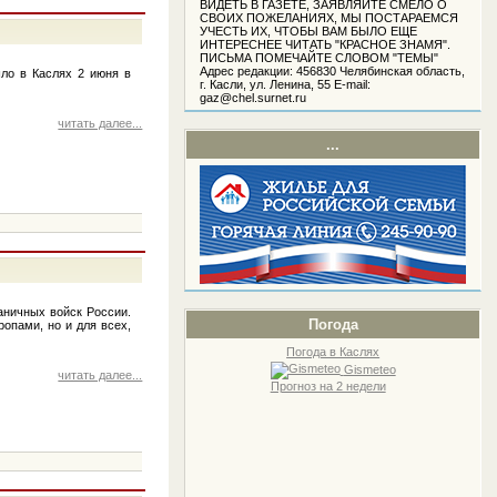
ВИДЕТЬ В ГАЗЕТЕ, ЗАЯВЛЯЙТЕ СМЕЛО О
СВОИХ ПОЖЕЛАНИЯХ, МЫ ПОСТАРАЕМСЯ
УЧЕСТЬ ИХ, ЧТОБЫ ВАМ БЫЛО ЕЩЕ
ИНТЕРЕСНЕЕ ЧИТАТЬ "КРАСНОЕ ЗНАМЯ".
ПИСЬМА ПОМЕЧАЙТЕ СЛОВОМ "ТЕМЫ"
Адрес редакции: 456830 Челябинская область,
ло в Каслях 2 июня в
г. Касли, ул. Ленина, 55 Е-mail:
gaz@chel.surnet.ru
читать далее...
...
аничных войск России.
Погода
ропами, но и для всех,
Погода в Каслях
Gismeteo
читать далее...
Прогноз на 2 недели