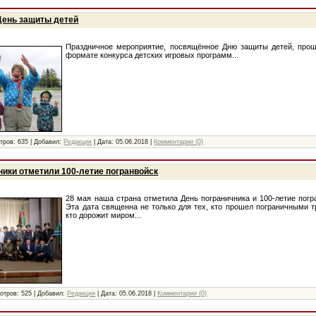
День защиты детей
Праздничное мероприятие, посвящённое Дню защиты детей, прош
формате конкурса детских игровых программ...
тров:
635
|
Добавил:
Редакция
|
Дата:
05.06.2018
|
Комментарии (0)
ники отметили 100-летие погранвойск
28 мая наша страна отметила День пограничника и 100-летие погр
Эта дата священна не только для тех, кто прошел пограничными т
кто дорожит миром...
отров:
525
|
Добавил:
Редакция
|
Дата:
05.06.2018
|
Комментарии (0)