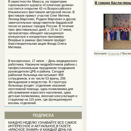
В окрестностях Миасса, на территории
В городе Касли про
горнолыжного курорта «Солнечная долина»
состоится открытие 42-го Всероссийского
Ильменского фестиваля авторской песни. В
фестивале примут участие Олег Митяев,
Леонид Марголин, Родион Марченко и другие
замечательные представители бардовской
песни из разных городов России. В течение
трех фестивальных дней, с 15 по 17 июня,
организаторы обещают насыщенную
конкурсную и концертную программу.
Впервые в рамках фестиваля пройдет
благотворительная акция Фонда Олега
Митяева.
Категория:
Культура
|
Просмо
В воскресенье, 17 июня, – День медицинского
работника. Накануне медработников района с
профессиональным праздником поздравили
руководители ЦРБ и района. Сегодня
районная больница насчитывает 469
сотрудников, в их числе 53 врача, 206
фельдшеров и медсестер. В структуру
больницы входят: отделение оказания
неотложной помощи, одна поликлиника для
обслуживания взрослого населения, одна
детская поликлиника, женская консультация и
стационар на 115 коек, где функционируют
восемь отделений.
ПОДПИСКА
КАЖДУЮ НЕДЕЛЮ УЗНАВАЙТЕ ВСЕ САМОЕ
ИНТЕРЕСНОЕ И АКТУАЛЬНОЕ В ГАЗЕТЕ
«КРАСНОЕ ЗНАМЯ» И КАЖДЫЙ ДЕНЬ НА