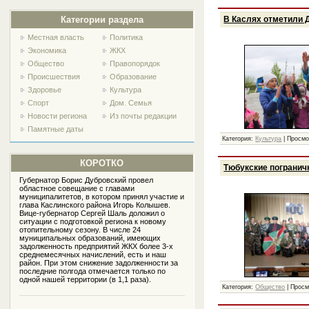
В Каслях отметили 
Категории раздела
Местная власть
Политика
Экономика
ЖКХ
Общество
Правопорядок
Проиcшествия
Образование
Здоровье
Культура
Спорт
Дом. Семья
Новости региона
Из почты редакции
Памятные даты
Категория:
Культура
|
Просмо
КОРОТКО
Тюбукские погранич
Губернатор Борис Дубровский провел
областное совещание с главами
муниципалитетов, в котором принял участие и
глава Каслинского района Игорь Колышев.
Вице-губернатор Сергей Шаль доложил о
ситуации с подготовкой региона к новому
отопительному сезону. В числе 24
муниципальных образований, имеющих
задолженность предприятий ЖКХ более 3-х
среднемесячных начислений, есть и наш
район. При этом снижение задолженности за
последние полгода отмечается только по
одной нашей территории (в 1,1 раза).
Категория:
Общество
|
Просм