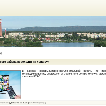
05
кого района переходит на «цифру»
В рамках информационно-разъяснительной работы по пе
телерадиовещание, специалисты мобильного центра консультацио
филиала РТРС...
Редакция
|
Дата:
05.06.2018
|
Комментарии (0)