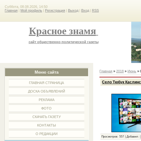
Суббота, 08.08.2026, 14:50
Главная
|
Мой профиль
|
Регистрация
|
Выход
|
Вход
|
RSS
Красное знамя
сайт общественно-политической газеты
Главная
»
2018
»
Июнь
»
Меню сайта
Село Тюбук Каслинс
ГЛАВНАЯ СТРАНИЦА
ДОСКА ОБЪЯВЛЕНИЙ
РЕКЛАМА
ФОТО
СКАЧАТЬ ГАЗЕТУ
КОНТАКТЫ
О РЕДАКЦИИ
Просмотров:
557
|
Добавил: