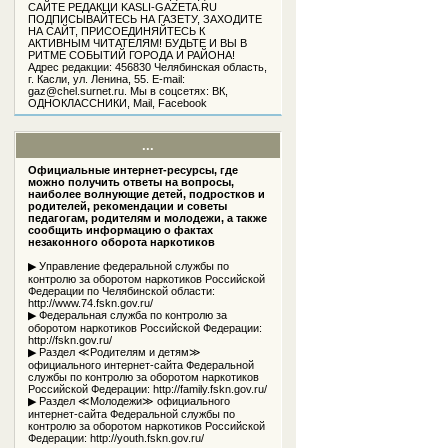
САЙТЕ РЕДАКЦИ KASLI-GAZETA.RU
ПОДПИСЫВАЙТЕСЬ НА ГАЗЕТУ, ЗАХОДИТЕ
НА САЙТ, ПРИСОЕДИНЯЙТЕСЬ К
АКТИВНЫМ ЧИТАТЕЛЯМ! БУДЬТЕ И ВЫ В
РИТМЕ СОБЫТИЙ ГОРОДА И РАЙОНА!
Адрес редакции: 456830 Челябинская область,
г. Касли, ул. Ленина, 55. Е-mail:
gaz@chel.surnet.ru. Мы в соцсетях: ВК,
ОДНОКЛАССНИКИ, Mail, Facebook
...
Официальные интернет-ресурсы, где
можно получить ответы на вопросы,
наиболее волнующие детей, подростков и
родителей, рекомендации и советы
педагогам, родителям и молодежи, а также
сообщить информацию о фактах
незаконного оборота наркотиков
▶ Управление федеральной службы по
контролю за оборотом наркотиков Российской
Федерации по Челябинской области:
http://www.74.fskn.gov.ru/
▶ Федеральная служба по контролю за
оборотом наркотиков Российской Федерации:
http://fskn.gov.ru/
▶ Раздел ≪Родителям и детям≫
официального интернет-сайта Федеральной
службы по контролю за оборотом наркотиков
Российской Федерации: http://family.fskn.gov.ru/
▶ Раздел ≪Молодежи≫ официального
интернет-сайта Федеральной службы по
контролю за оборотом наркотиков Российской
Федерации: http://youth.fskn.gov.ru/