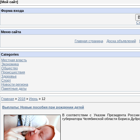
[
Мой сайт
]
Форма входа
В
Ст
Меню сайта
Главная страница
Доска объявлений
Categories
Местная власть
Экономика
Общество
Проиcшествия
Здоровье
Спорт
Новости региона
Памятные даты
Главная
»
2018
»
Июнь
»
12
Выплаты: Новые пособия при рождении детей
В соответствии с Указом Президента Росси
губернатора Челябинской области Бориса Дубров